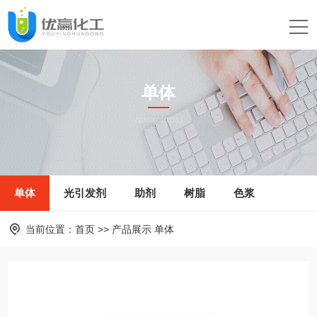
单体
qixiapinpai
单体
光引发剂
助剂
树脂
色浆
当前位置：
首页
>>
产品展示
单体