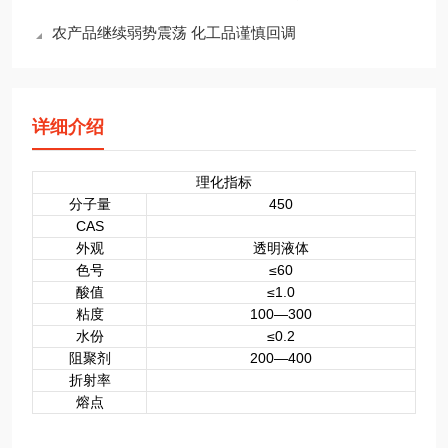
农产品继续弱势震荡 化工品谨慎回调
详细介绍
理化指标
分子量
450
CAS
外观
透明液体
色号
≤60
酸值
≤1.0
粘度
100—300
水份
≤0.2
阻聚剂
200—400
折射率
熔点