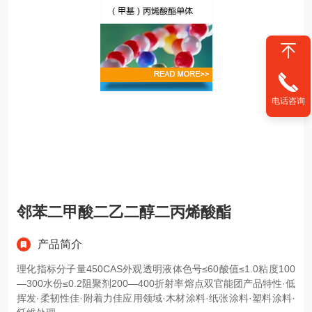
电话咨询
邻苯二甲酸二乙二醇二丙烯酸酯
产品简介
理化指标分子量450CAS外观透明液体色号≤60酸值≤1.0粘度100
—300水份≤0.2阻聚剂200—400折射率熔点双官能团产品特性·低
挥发·柔韧性佳·附着力佳应用领域·木材涂料·纸张涂料·塑料涂料·