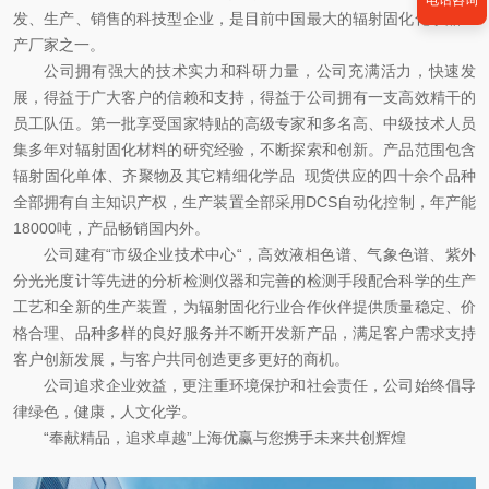
电话咨询
发、生产、销售的科技型企业，是目前中国最大的辐射固化化学品生
产厂家之一。
公司拥有强大的技术实力和科研力量，公司充满活力，快速发
展，得益于广大客户的信赖和支持，得益于公司拥有一支高效精干的
员工队伍。第一批享受国家特贴的高级专家和多名高、中级技术人员
集多年对辐射固化材料的研究经验，不断探索和创新。产品范围包含
辐射固化单体、齐聚物及其它精细化学品 现货供应的四十余个品种
全部拥有自主知识产权，生产装置全部采用DCS自动化控制，年产能
18000吨，产品畅销国内外。
公司建有“市级企业技术中心“，高效液相色谱、气象色谱、紫外
分光光度计等先进的分析检测仪器和完善的检测手段配合科学的生产
工艺和全新的生产装置，为辐射固化行业合作伙伴提供质量稳定、价
格合理、品种多样的良好服务并不断开发新产品，满足客户需求支持
客户创新发展，与客户共同创造更多更好的商机。
公司追求企业效益，更注重环境保护和社会责任，公司始终倡导
律绿色，健康，人文化学。
“奉献精品，追求卓越”上海优赢与您携手未来共创辉煌