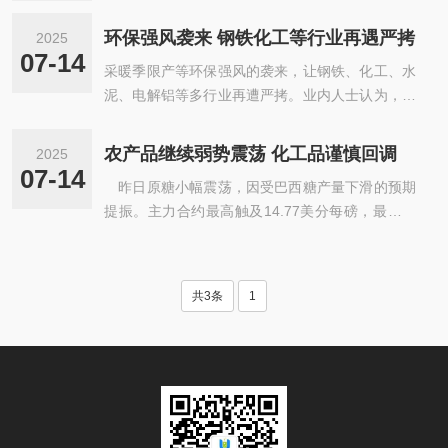
环保强风袭来 钢铁化工等行业再遇严拷
2025
07-14
采暖季限产等环保强风的袭来，让钢铁、化工、水
泥、电解铝等多行业再遭严拷。业内人士认为，年
末钢市必将又是一场动荡，价格或继续推高。而水
泥错峰生产或将导致2017年产量出现负增长，而化
农产品继续弱势震荡 化工品谨慎回调
2025
工行业呈现两极分化态
07-14
昨日原糖小幅震荡，因受巴西糖产量下滑的预期
提振。主力合约最高触及14.77美分每磅，最低跌
到14.54美分每磅，最终收盘价格上涨跌0.41%，
报收在14.76美分每磅。巴西中南部甘蔗主产区的
糖产量料
共3条
1